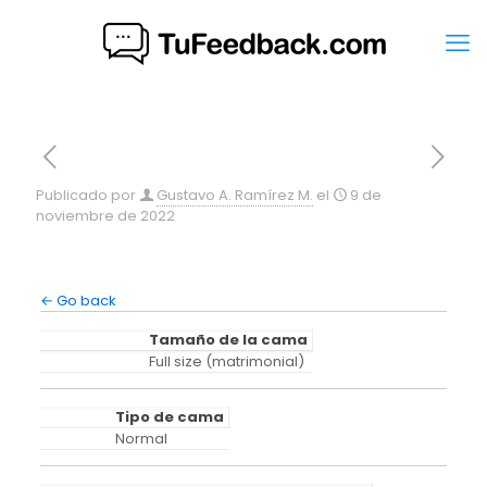
Publicado por
Gustavo A. Ramírez M.
el
9 de
noviembre de 2022
← Go back
Tamaño de la cama
Full size (matrimonial)
Tipo de cama
Normal