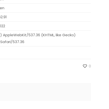
ien
62.91
022
_6) AppleWebKit/537.36 (KHTML, like Gecko)
 Safari/537.36
0