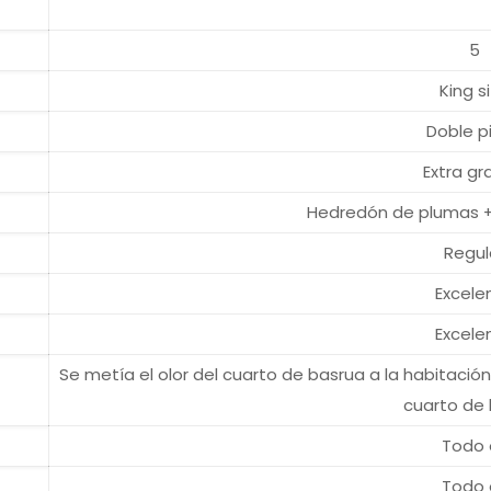
5
King s
Doble pi
Extra g
Hedredón de plumas +
Regul
Excele
Excele
Se metía el olor del cuarto de basrua a la habitación
cuarto de
Todo 
Todo 