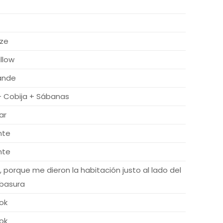
ize
llow
rande
 Cobija + Sábanas
ar
nte
nte
, porque me dieron la habitación justo al lado del
 basura
ok
ok