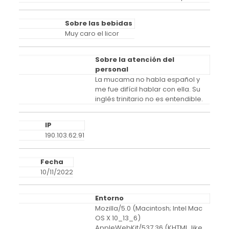
Sobre las bebidas
Muy caro el licor
Sobre la atención del
personal
La mucama no habla español y
me fue difícil hablar con ella. Su
inglés trinitario no es entendible.
IP
190.103.62.91
Fecha
10/11/2022
Entorno
Mozilla/5.0 (Macintosh; Intel Mac
OS X 10_13_6)
AppleWebKit/537.36 (KHTML, like