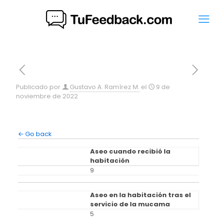
Publicado por
Gustavo A. Ramírez M.
el
9 de
noviembre de 2022
← Go back
Aseo cuando recibió la
habitación
9
Aseo en la habitación tras el
servicio de la mucama
5