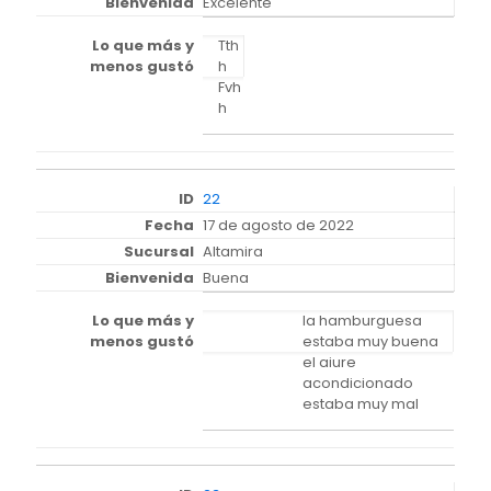
Excelente
Tth
h
Fvh
h
22
17 de agosto de 2022
Altamira
Buena
la hamburguesa
estaba muy buena
el aiure
acondicionado
estaba muy mal