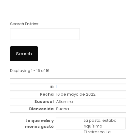
Search Entries:
Displaying 1 - 16 of 16
E
n
1
t
16 de mayo de 2022
r
Altamira
i
Buena
e
s
La pasta, estaba
riquísima
El refresco. Le