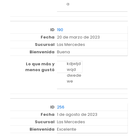
a
190
20 de marzo de 2023
Las Mercedes
Buena
kdjwljd
wqd
dwede
we
256
1 de agosto de 2023
Las Mercedes
Excelente